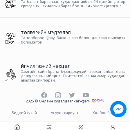
Та бэлэн бараанаас худалдаж авбал 24 цагийн дотор
хүргэгдэнэ. Захиалгын бараа бол 10-14 хоногт хүргэгдэнэ.
ТӨЛБӨРИЙН МЭДЭЭЛЭЛ
Та төлбөрөө Qpay, банкны апп болон дансаар шилжүүлэх
боломжтой.
ҮЙЛЧИЛГЭЭНИЙ НӨХЦӨЛ
Хамгийн сайн брэнд бүтээгдэхүүнүүдийг зөвхөн албан ёсны
дэлгүүрээс нь нийлүүлнэ. Та итгэлтэй, санаа амар худалдан
авалтаа хийгээрэй.
Facebook
Instagram
Twitter
YouTube
2026
©
Онлайн худалдааг хөгжүүлэгч
Бидний тухай
Асуулт хариулт
Холбоо барих